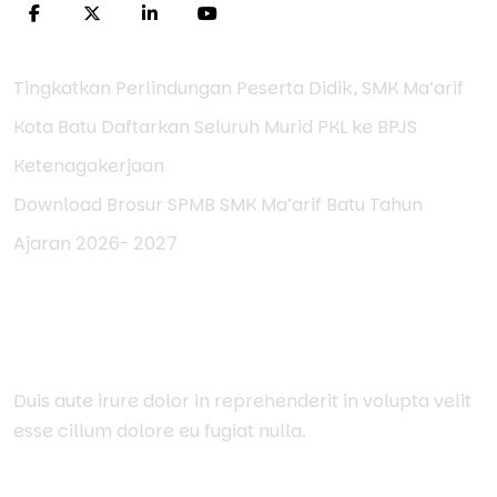
Tingkatkan Perlindungan Peserta Didik, SMK Ma’arif
Kota Batu Daftarkan Seluruh Murid PKL ke BPJS
Ketenagakerjaan
Download Brosur SPMB SMK Ma’arif Batu Tahun
Ajaran 2026- 2027
Get Newsletter
Duis aute irure dolor in reprehenderit in volupta velit
esse cillum dolore eu fugiat nulla.