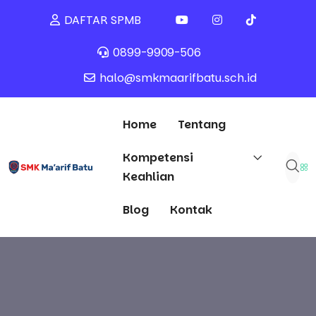
DAFTAR SPMB
0899-9909-506
halo@smkmaarifbatu.sch.id
Home
Tentang
Kompetensi
Keahlian
Blog
Kontak