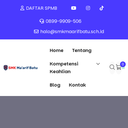
DAFTAR SPMB
0899-9909-506
halo@smkmaarifbatu.sch.id
Home
Tentang
Kompetensi
0
Keahlian
Blog
Kontak