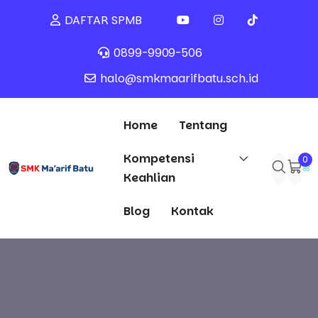
DAFTAR SPMB
0899-9909-506
halo@smkmaarifbatu.sch.id
Home
Tentang
Kompetensi
0
Keahlian
Blog
Kontak