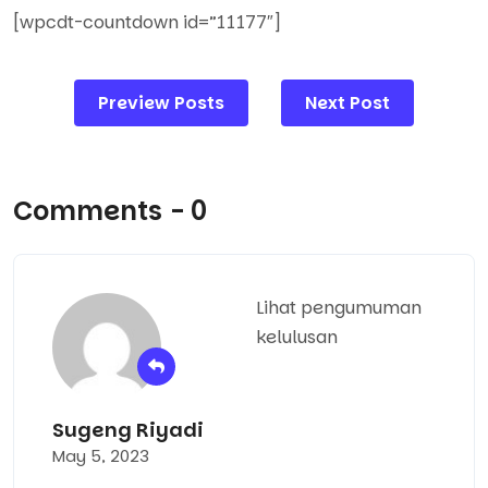
[wpcdt-countdown id=”11177″]
Post
Preview Posts
Next Post
navigation
Comments - 0
Lihat pengumuman
kelulusan
Sugeng Riyadi
May 5, 2023