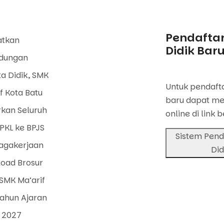
Pendaftar
atkan
Didik Bar
ndungan
a Didik, SMK
Untuk pendafta
f Kota Batu
baru dapat me
rkan Seluruh
online di link b
PKL ke BPJS
Sistem Pend
agakerjaan
Did
oad Brosur
SMK Ma’arif
Tahun Ajaran
 2027