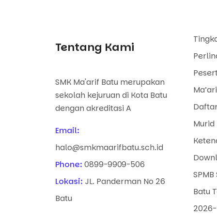
Tingk
Tentang Kami
Perli
Pesert
SMK Ma'arif Batu merupakan
Ma’ari
sekolah kejuruan di Kota Batu
Dafta
dengan akreditasi A
Murid 
Email:
Keten
halo@smkmaarifbatu.sch.id
Downl
Phone:
0899-9909-506
SPMB 
Lokasi:
JL. Panderman No 26
Batu 
Batu
2026-