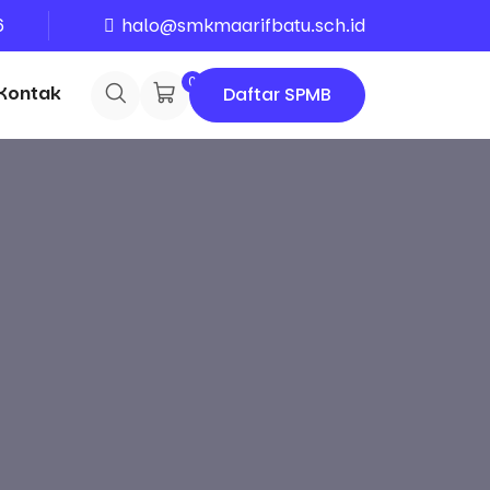
6
halo@smkmaarifbatu.sch.id
0
Kontak
Daftar SPMB