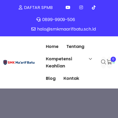
DAFTAR SPMB
0899-9909-506
halo@smkmaarifbatu.sch.id
Home
Tentang
Kompetensi
0
Keahlian
Blog
Kontak