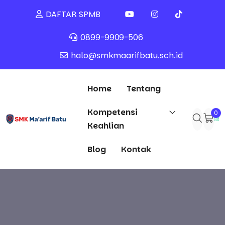
DAFTAR SPMB
0899-9909-506
halo@smkmaarifbatu.sch.id
Home
Tentang
Kompetensi
0
Keahlian
Blog
Kontak