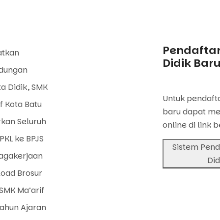
Pendaftar
atkan
Didik Bar
ndungan
a Didik, SMK
Untuk pendafta
f Kota Batu
baru dapat me
rkan Seluruh
online di link b
PKL ke BPJS
Sistem Pend
agakerjaan
Did
oad Brosur
SMK Ma’arif
Tahun Ajaran