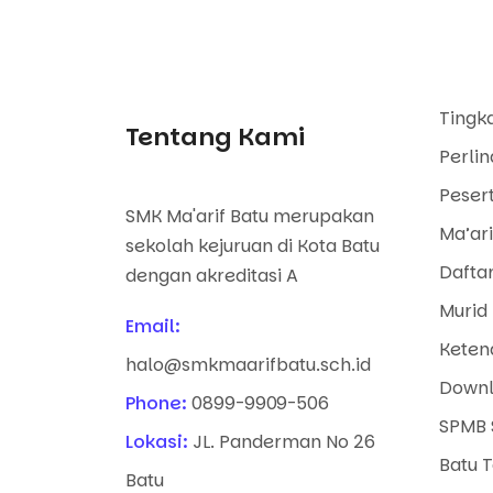
Tingk
Tentang Kami
Perli
Pesert
SMK Ma'arif Batu merupakan
Ma’ari
sekolah kejuruan di Kota Batu
Dafta
dengan akreditasi A
Murid 
Email:
Keten
halo@smkmaarifbatu.sch.id
Downl
Phone:
0899-9909-506
SPMB 
Lokasi:
JL. Panderman No 26
Batu 
Batu