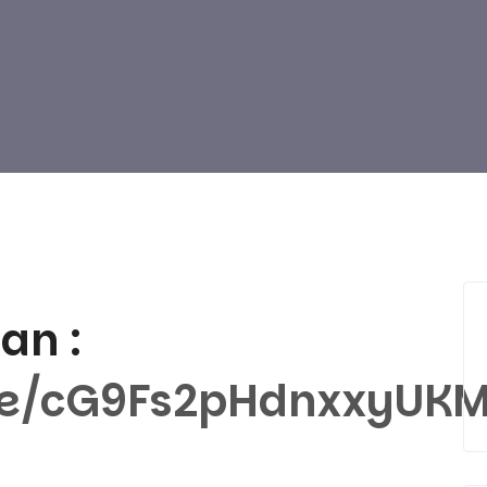
an :
gle/cG9Fs2pHdnxxyUK