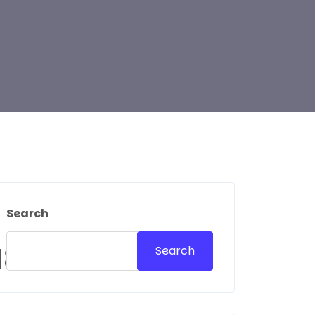
Search
M8
Search