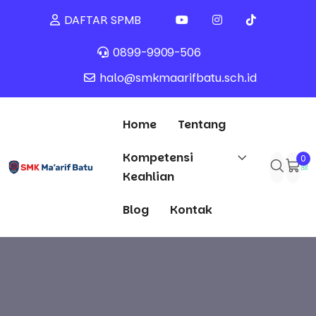
DAFTAR SPMB
0899-9909-506
halo@smkmaarifbatu.sch.id
Home
Tentang
Kompetensi
0
Keahlian
Blog
Kontak