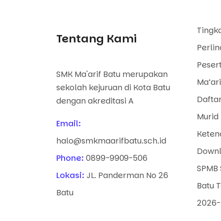
Tingk
Tentang Kami
Perli
Pesert
SMK Ma'arif Batu merupakan
Ma’ari
sekolah kejuruan di Kota Batu
Dafta
dengan akreditasi A
Murid 
Email:
Keten
halo@smkmaarifbatu.sch.id
Downl
Phone:
0899-9909-506
SPMB 
Lokasi:
JL. Panderman No 26
Batu 
Batu
2026-