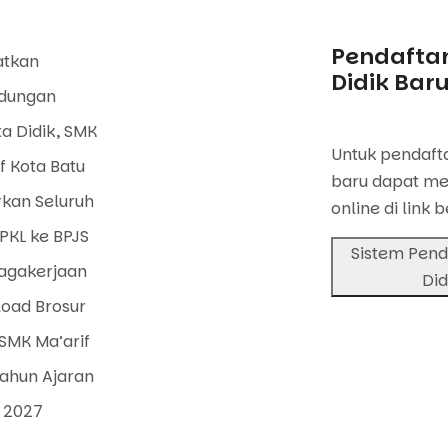
Pendaftar
atkan
Didik Bar
ndungan
a Didik, SMK
Untuk pendafta
f Kota Batu
baru dapat me
rkan Seluruh
online di link b
PKL ke BPJS
Sistem Pend
agakerjaan
Did
oad Brosur
SMK Ma’arif
Tahun Ajaran
 2027