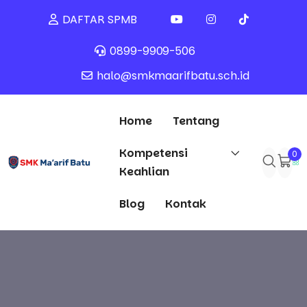
DAFTAR SPMB
0899-9909-506
halo@smkmaarifbatu.sch.id
Home
Tentang
Kompetensi
0
Keahlian
Blog
Kontak