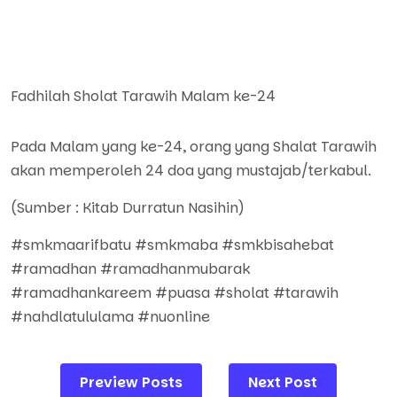
Fadhilah Sholat Tarawih Malam ke-24
Pada Malam yang ke-24, orang yang Shalat Tarawih
akan memperoleh 24 doa yang mustajab/terkabul.
(Sumber : Kitab Durratun Nasihin)
#smkmaarifbatu #smkmaba #smkbisahebat
#ramadhan #ramadhanmubarak
#ramadhankareem #puasa #sholat #tarawih
#nahdlatululama #nuonline
Post
Preview Posts
Next Post