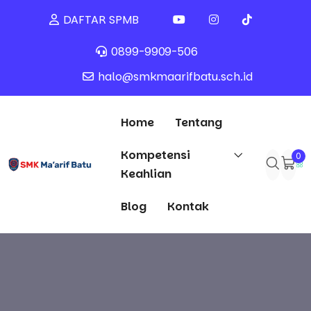
DAFTAR SPMB
0899-9909-506
halo@smkmaarifbatu.sch.id
Home
Tentang
Kompetensi
0
Keahlian
Blog
Kontak