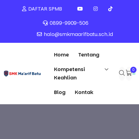
DAFTAR SPMB
0899-9909-506
halo@smkmaarifbatu.sch.id
Home
Tentang
Kompetensi
0
Keahlian
Blog
Kontak