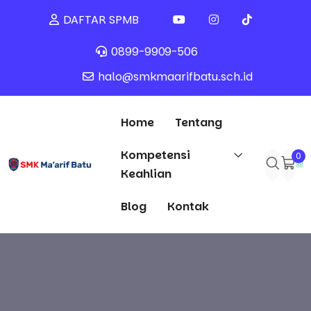
DAFTAR SPMB
0899-9909-506
halo@smkmaarifbatu.sch.id
Home
Tentang
Kompetensi
0
Keahlian
Blog
Kontak