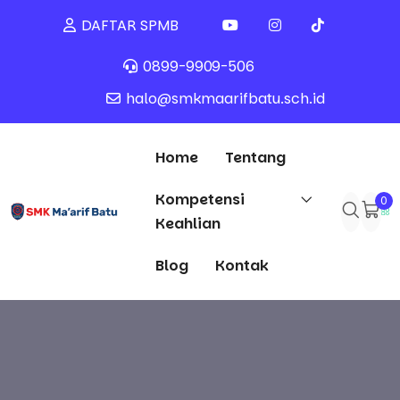
DAFTAR SPMB
0899-9909-506
halo@smkmaarifbatu.sch.id
Home
Tentang
Kompetensi
0
Keahlian
Blog
Kontak