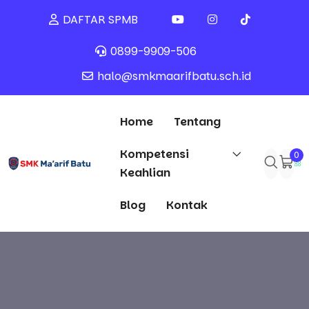
DAFTAR SPMB
0899-9909-506
halo@smkmaarifbatu.sch.id
Home
Tentang
Kompetensi
0
Keahlian
Blog
Kontak