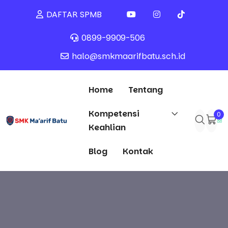
DAFTAR SPMB
0899-9909-506
halo@smkmaarifbatu.sch.id
Home
Tentang
Kompetensi
0
Keahlian
Blog
Kontak