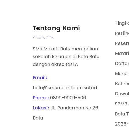
Tingk
Tentang Kami
Perli
Pesert
SMK Ma'arif Batu merupakan
Ma’ari
sekolah kejuruan di Kota Batu
Dafta
dengan akreditasi A
Murid 
Email:
Keten
halo@smkmaarifbatu.sch.id
Downl
Phone:
0899-9909-506
SPMB 
Lokasi:
JL. Panderman No 26
Batu 
Batu
2026-