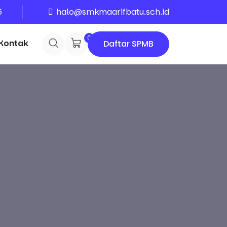
6
halo@smkmaarifbatu.sch.id
0
Kontak
Daftar SPMB