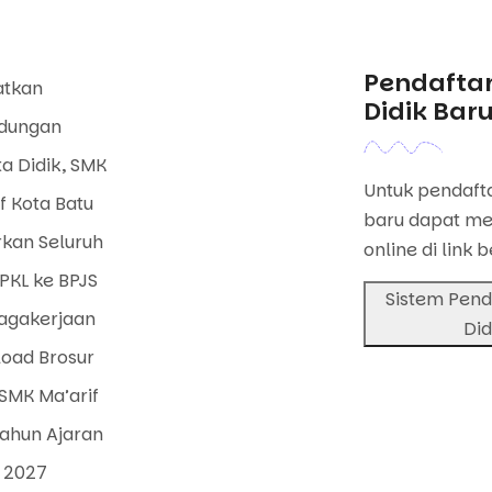
Pendaftar
atkan
Didik Bar
ndungan
a Didik, SMK
Untuk pendafta
f Kota Batu
baru dapat me
rkan Seluruh
online di link b
PKL ke BPJS
Sistem Pend
agakerjaan
Did
oad Brosur
SMK Ma’arif
Tahun Ajaran
 2027