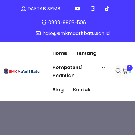
DAFTAR SPMB
0899-9909-506
halo@smkmaarifbatu.sch.id
Home
Tentang
Kompetensi
0
Keahlian
Blog
Kontak