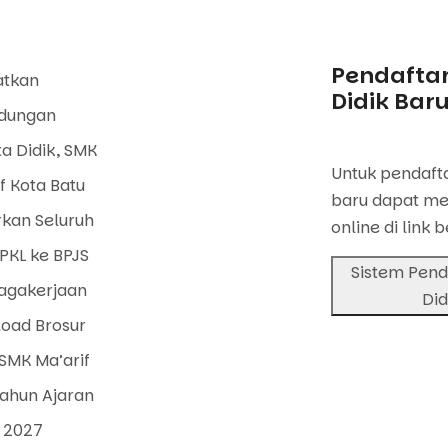
Pendaftar
atkan
Didik Bar
ndungan
a Didik, SMK
Untuk pendafta
f Kota Batu
baru dapat me
rkan Seluruh
online di link b
PKL ke BPJS
Sistem Pend
agakerjaan
Did
oad Brosur
SMK Ma’arif
Tahun Ajaran
 2027