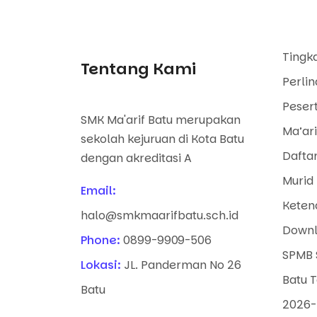
Tingk
Tentang Kami
Perli
Pesert
SMK Ma'arif Batu merupakan
Ma’ari
sekolah kejuruan di Kota Batu
Dafta
dengan akreditasi A
Murid 
Email:
Keten
halo@smkmaarifbatu.sch.id
Downl
Phone:
0899-9909-506
SPMB 
Lokasi:
JL. Panderman No 26
Batu 
Batu
2026-