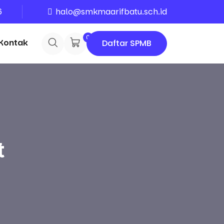
6
halo@smkmaarifbatu.sch.id
0
Kontak
Daftar SPMB
t