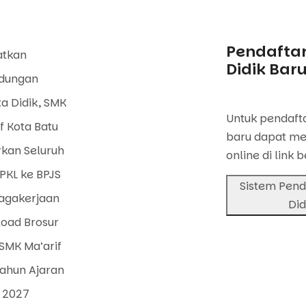
Pendaftar
atkan
Didik Bar
ndungan
a Didik, SMK
Untuk pendafta
f Kota Batu
baru dapat me
rkan Seluruh
online di link b
PKL ke BPJS
Sistem Pend
agakerjaan
Did
oad Brosur
SMK Ma’arif
Tahun Ajaran
 2027