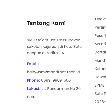
Tingk
Tentang Kami
Perli
Pesert
SMK Ma'arif Batu merupakan
Ma’ari
sekolah kejuruan di Kota Batu
Dafta
dengan akreditasi A
Murid 
Email:
Keten
halo@smkmaarifbatu.sch.id
Downl
Phone:
0899-9909-506
SPMB 
Lokasi:
JL. Panderman No 26
Batu 
Batu
2026-