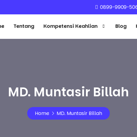
0899-9909-50
me
Tentang
Kompetensi Keahlian
Blog
MD. Muntasir Billah
Home
MD. Muntasir Billah