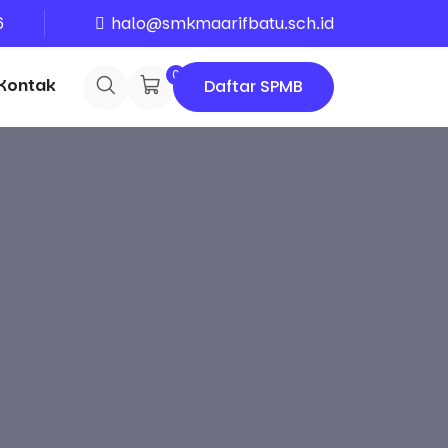
6
halo@smkmaarifbatu.sch.id
0
Kontak
Daftar SPMB