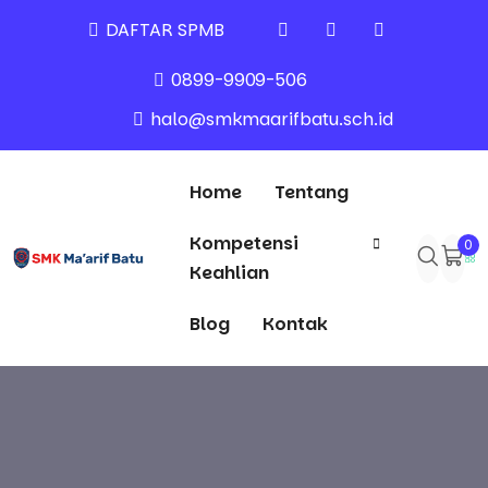
DAFTAR SPMB
0899-9909-506
halo@smkmaarifbatu.sch.id
Home
Tentang
Kompetensi
0
Keahlian
Blog
Kontak