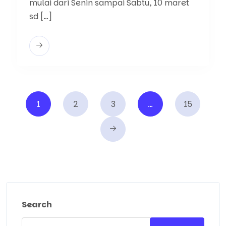
mulai dari Senin sampai Sabtu, 10 maret
sd […]
Posts
1
2
3
…
15
pagination
Search