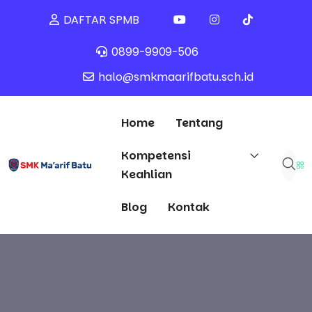
DAFTAR SPMB
0899-9909-506
halo@smkmaarifbatu.sch.id
Home
Tentang
Kompetensi
Keahlian
Blog
Kontak