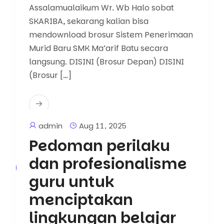
Assalamualaikum Wr. Wb Halo sobat
SKARIBA, sekarang kalian bisa
mendownload brosur Sistem Penerimaan
Murid Baru SMK Ma’arif Batu secara
langsung. DISINI (Brosur Depan) DISINI
(Brosur […]
admin
Aug 11, 2025
Pedoman perilaku
dan profesionalisme
Artikel
guru untuk
menciptakan
lingkungan belajar