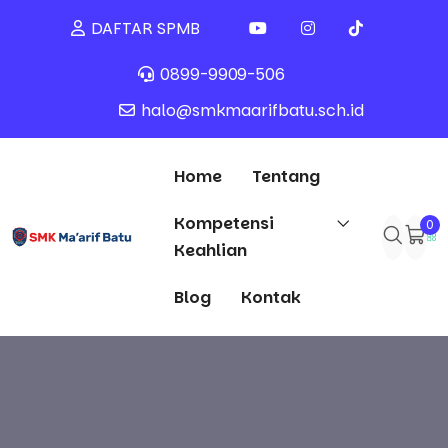
DAFTAR SPMB
0899-9909-506
halo@smkmaarifbatu.sch.id
Home
Tentang
Kompetensi
0
Keahlian
Blog
Kontak