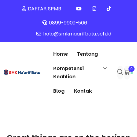
DAFTAR SPMB
0899-9909-506
halo@smkmaarifbatu.sch.id
Home
Tentang
Kompetensi
0
Keahlian
Blog
Kontak