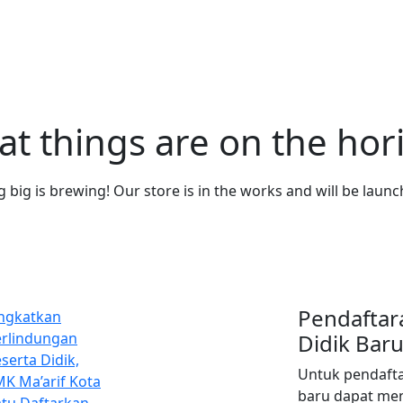
at things are on the hor
big is brewing! Our store is in the works and will be laun
Pendaftar
ngkatkan
erlindungan
Didik Bar
serta Didik,
Untuk pendafta
K Ma’arif Kota
baru dapat men