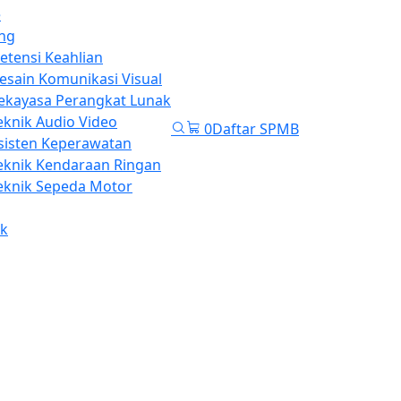
e
ng
tensi Keahlian
esain Komunikasi Visual
ekayasa Perangkat Lunak
eknik Audio Video
0
Daftar SPMB
sisten Keperawatan
eknik Kendaraan Ringan
eknik Sepeda Motor
k