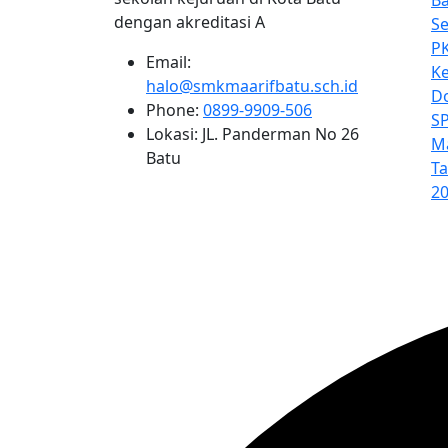
Ba
dengan akreditasi A
Se
PK
Email:
K
halo@smkmaarifbatu.sch.id
D
Phone:
0899-9909-506
S
Lokasi:
JL. Panderman No 26
Ma
Batu
Ta
20