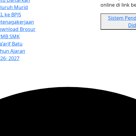
tu Daftarkan
online di link be
luruh Murid
L ke BPJS
Sistem Pend
etenagakerjaan
Did
ownload Brosur
PMB SMK
’arif Batu
hun Ajaran
26- 2027