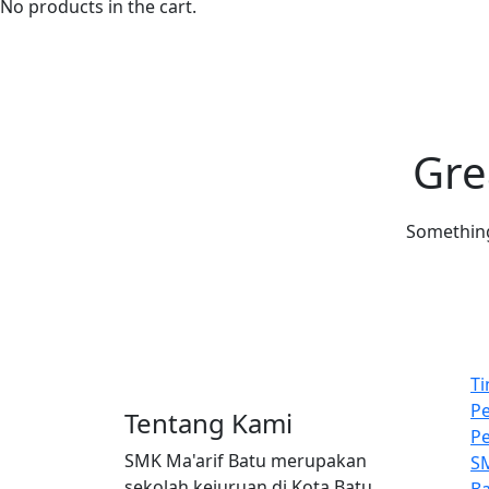
No products in the cart.
Gre
Something 
Ti
P
Tentang Kami
Pe
SMK Ma'arif Batu merupakan
SM
sekolah kejuruan di Kota Batu