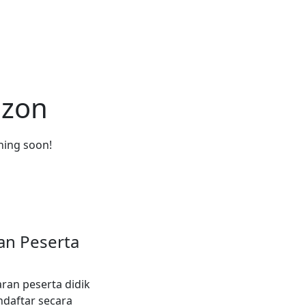
izon
ching soon!
an Peserta
u
ran peserta didik
daftar secara