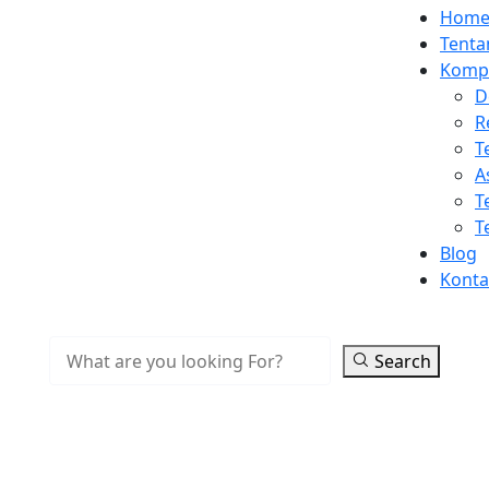
Hom
Tenta
Kompe
D
R
T
A
T
T
Blog
Konta
Search