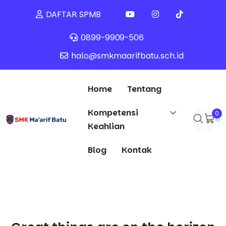
DAFTAR SPMB
0899-9909-506
halo@smkmaarifbatu.sch.id
Home
Tentang
Kompetensi
0
Keahlian
Blog
Kontak